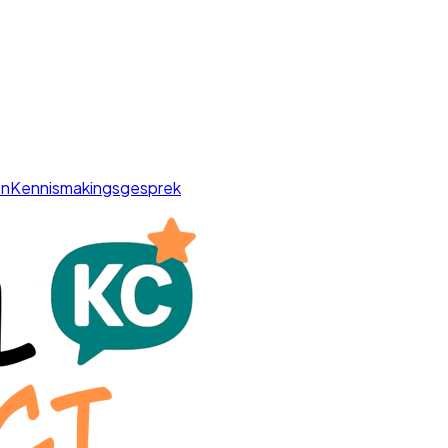
en
Kennismakingsgesprek