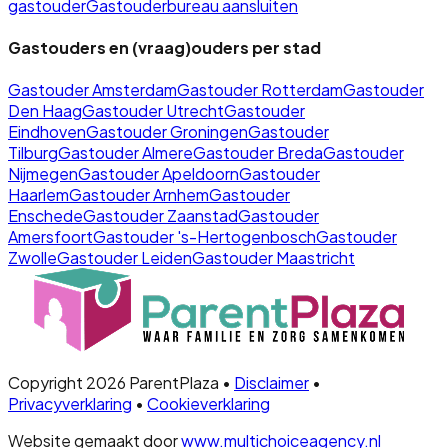
gastouder
Gastouderbureau aansluiten
Gastouders en (vraag)ouders per stad
Gastouder
Amsterdam
Gastouder
Rotterdam
Gastouder
Den Haag
Gastouder
Utrecht
Gastouder
Eindhoven
Gastouder
Groningen
Gastouder
Tilburg
Gastouder
Almere
Gastouder
Breda
Gastouder
Nijmegen
Gastouder
Apeldoorn
Gastouder
Haarlem
Gastouder
Arnhem
Gastouder
Enschede
Gastouder
Zaanstad
Gastouder
Amersfoort
Gastouder
's-Hertogenbosch
Gastouder
Zwolle
Gastouder
Leiden
Gastouder
Maastricht
Copyright 2026 ParentPlaza •
Disclaimer
•
Privacyverklaring
•
Cookieverklaring
Website gemaakt door
www.multichoiceagency.nl