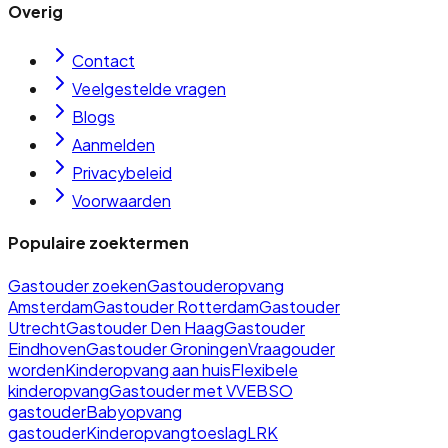
Overig
Contact
Veelgestelde vragen
Blogs
Aanmelden
Privacybeleid
Voorwaarden
Populaire zoektermen
Gastouder zoeken
Gastouderopvang
Amsterdam
Gastouder Rotterdam
Gastouder
Utrecht
Gastouder Den Haag
Gastouder
Eindhoven
Gastouder Groningen
Vraagouder
worden
Kinderopvang aan huis
Flexibele
kinderopvang
Gastouder met VVE
BSO
gastouder
Babyopvang
gastouder
Kinderopvangtoeslag
LRK