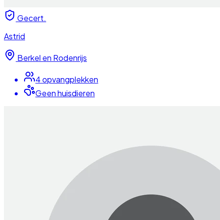
Gecert.
Astrid
Berkel en Rodenrijs
4
opvangplek
ken
Geen huisdieren