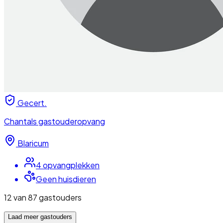
Gecert.
Chantals gastouderopvang
Blaricum
4
opvangplek
ken
Geen huisdieren
12
van
87
gastouders
Laad meer
gastouders