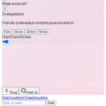
Waar woon je?
3
Zoekgebied
Stel de zoekradius rondom
jouw locatie
in
5
km
10
km
20
km
50
km
1 km
10
km
100 km
Kaart laden…
Terug
Zoek nu
Gastouders
(Vraag)ouders
Zoek