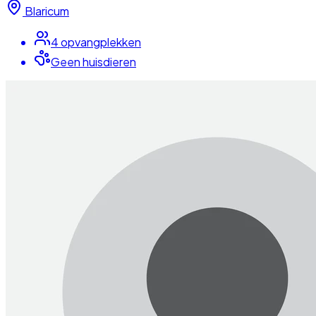
Blaricum
4
opvangplek
ken
Geen huisdieren