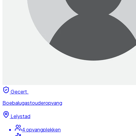
Gecert.
Boebalugastouderopvang
Lelystad
4
opvangplek
ken