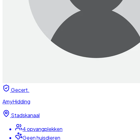
Gecert.
AmyHidding
Stadskanaal
4
opvangplek
ken
Geen huisdieren