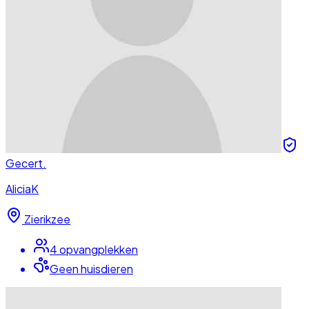
Gecert.
AliciaK
Zierikzee
4
opvangplek
ken
Geen huisdieren