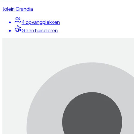
Jolein Grandia
4
opvangplek
ken
Geen huisdieren