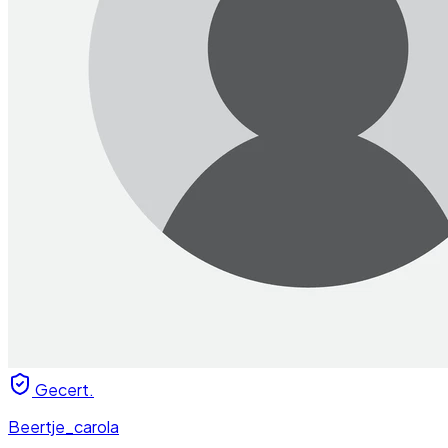
Gecert.
Beertje_carola