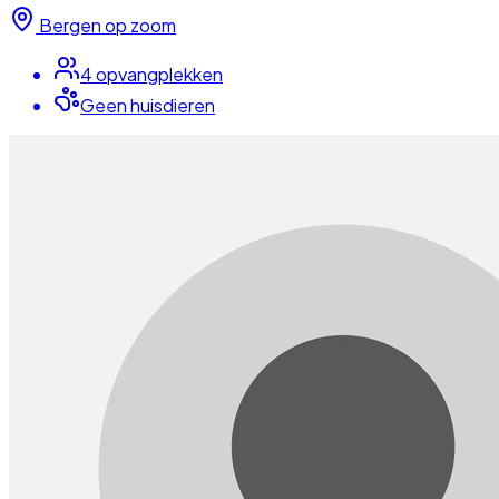
Bergen op zoom
4
opvangplek
ken
Geen huisdieren