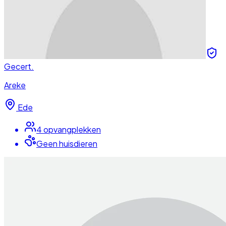
Gecert.
Areke
Ede
4
opvangplek
ken
Geen huisdieren