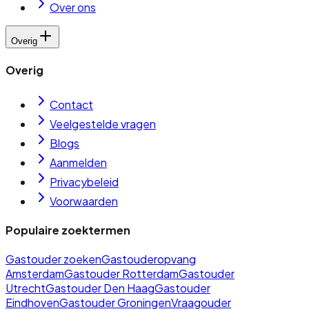
Over ons
Overig
Overig
Contact
Veelgestelde vragen
Blogs
Aanmelden
Privacybeleid
Voorwaarden
Populaire zoektermen
Gastouder zoeken
Gastouderopvang
Amsterdam
Gastouder Rotterdam
Gastouder
Utrecht
Gastouder Den Haag
Gastouder
Eindhoven
Gastouder Groningen
Vraagouder