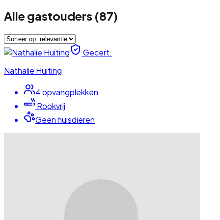
Alle gastouders
(
87
)
Gecert.
Nathalie Huiting
4
opvangplek
ken
Rookvrij
Geen huisdieren