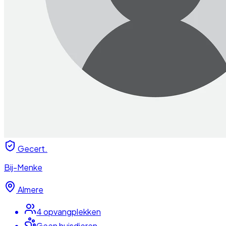
Gecert.
Bij-Menke
Almere
4
opvangplek
ken
Geen huisdieren