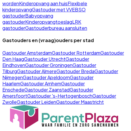
worden
Kinderopvang aan huis
Flexibele
kinderopvang
Gastouder met VVE
BSO
gastouder
Babyopvang
gastouder
Kinderopvangtoeslag
LRK
gastouder
Gastouderbureau aansluiten
Gastouders en (vraag)ouders per stad
Gastouder
Amsterdam
Gastouder
Rotterdam
Gastouder
Den Haag
Gastouder
Utrecht
Gastouder
Eindhoven
Gastouder
Groningen
Gastouder
Tilburg
Gastouder
Almere
Gastouder
Breda
Gastouder
Nijmegen
Gastouder
Apeldoorn
Gastouder
Haarlem
Gastouder
Arnhem
Gastouder
Enschede
Gastouder
Zaanstad
Gastouder
Amersfoort
Gastouder
's-Hertogenbosch
Gastouder
Zwolle
Gastouder
Leiden
Gastouder
Maastricht