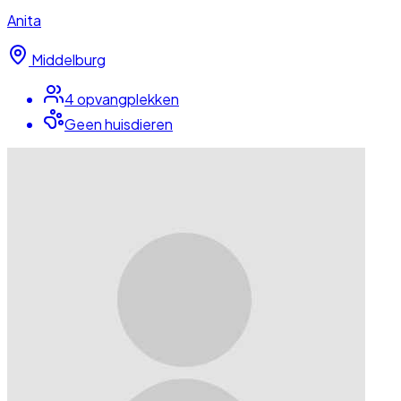
Anita
Middelburg
4
opvangplek
ken
Geen huisdieren