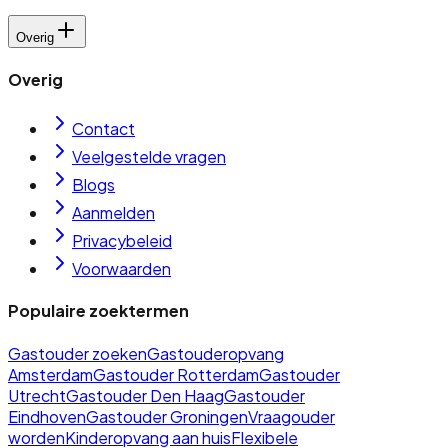
Overig
Overig
Contact
Veelgestelde vragen
Blogs
Aanmelden
Privacybeleid
Voorwaarden
Populaire zoektermen
Gastouder zoeken
Gastouderopvang
Amsterdam
Gastouder Rotterdam
Gastouder
Utrecht
Gastouder Den Haag
Gastouder
Eindhoven
Gastouder Groningen
Vraagouder
worden
Kinderopvang aan huis
Flexibele