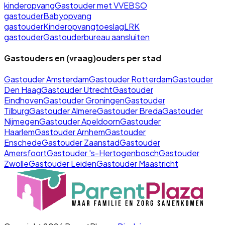
kinderopvang
Gastouder met VVE
BSO
gastouder
Babyopvang
gastouder
Kinderopvangtoeslag
LRK
gastouder
Gastouderbureau aansluiten
Gastouders en (vraag)ouders per stad
Gastouder
Amsterdam
Gastouder
Rotterdam
Gastouder
Den Haag
Gastouder
Utrecht
Gastouder
Eindhoven
Gastouder
Groningen
Gastouder
Tilburg
Gastouder
Almere
Gastouder
Breda
Gastouder
Nijmegen
Gastouder
Apeldoorn
Gastouder
Haarlem
Gastouder
Arnhem
Gastouder
Enschede
Gastouder
Zaanstad
Gastouder
Amersfoort
Gastouder
's-Hertogenbosch
Gastouder
Zwolle
Gastouder
Leiden
Gastouder
Maastricht