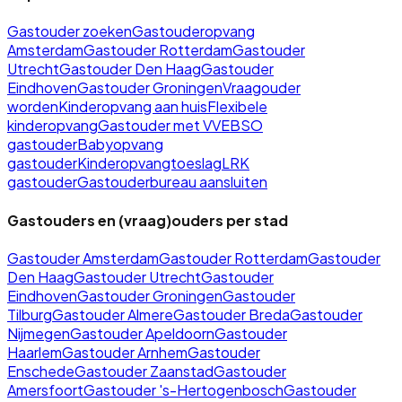
Gastouder zoeken
Gastouderopvang
Amsterdam
Gastouder Rotterdam
Gastouder
Utrecht
Gastouder Den Haag
Gastouder
Eindhoven
Gastouder Groningen
Vraagouder
worden
Kinderopvang aan huis
Flexibele
kinderopvang
Gastouder met VVE
BSO
gastouder
Babyopvang
gastouder
Kinderopvangtoeslag
LRK
gastouder
Gastouderbureau aansluiten
Gastouders en (vraag)ouders per stad
Gastouder
Amsterdam
Gastouder
Rotterdam
Gastouder
Den Haag
Gastouder
Utrecht
Gastouder
Eindhoven
Gastouder
Groningen
Gastouder
Tilburg
Gastouder
Almere
Gastouder
Breda
Gastouder
Nijmegen
Gastouder
Apeldoorn
Gastouder
Haarlem
Gastouder
Arnhem
Gastouder
Enschede
Gastouder
Zaanstad
Gastouder
Amersfoort
Gastouder
's-Hertogenbosch
Gastouder