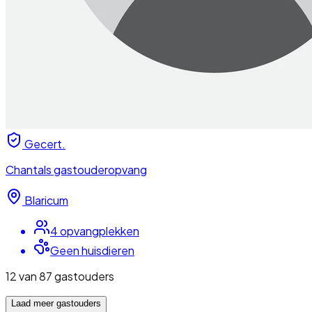
Gecert.
Chantals gastouderopvang
Blaricum
4
opvangplek
ken
Geen huisdieren
12
van
87
gastouders
Laad meer
gastouders