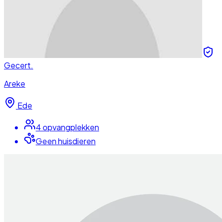
Gecert.
Areke
Ede
4
opvangplek
ken
Geen huisdieren