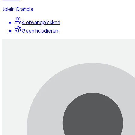
Jolein Grandia
4
opvangplek
ken
Geen huisdieren