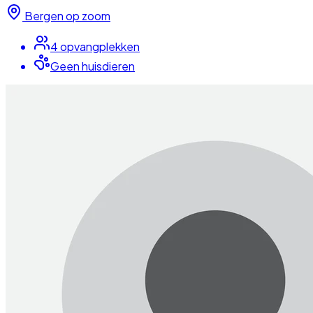
Bergen op zoom
4
opvangplek
ken
Geen huisdieren