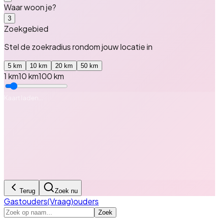
Waar woon je?
3
Zoekgebied
Stel de zoekradius rondom
jouw locatie
in
5
km
10
km
20
km
50
km
1 km
10
km
100 km
Kaart laden…
Terug
Zoek nu
Gastouders
(Vraag)ouders
Zoek