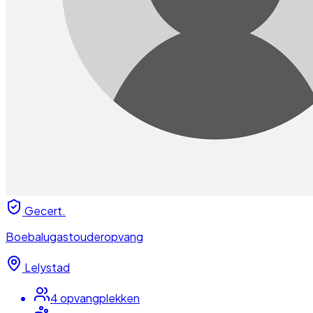
Gecert.
Boebalugastouderopvang
Lelystad
4
opvangplek
ken