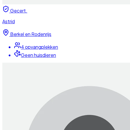
Gecert.
Astrid
Berkel en Rodenrijs
4
opvangplek
ken
Geen huisdieren