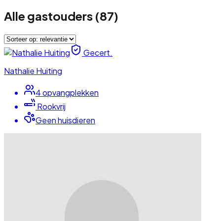
Alle gastouders
(
87
)
Gecert.
Nathalie Huiting
4
opvangplek
ken
Rookvrij
Geen huisdieren