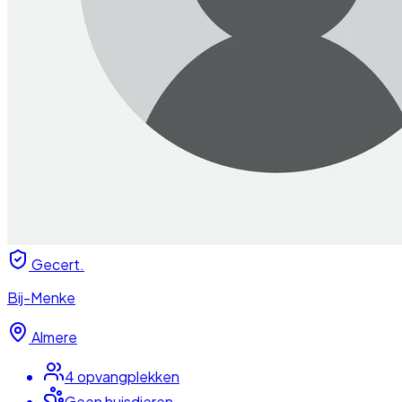
Gecert.
Bij-Menke
Almere
4
opvangplek
ken
Geen huisdieren