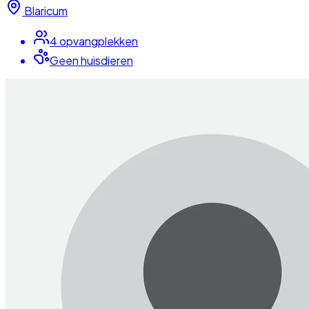
Blaricum
4
opvangplek
ken
Geen huisdieren