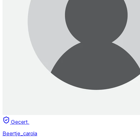
Gecert.
Beertje_carola