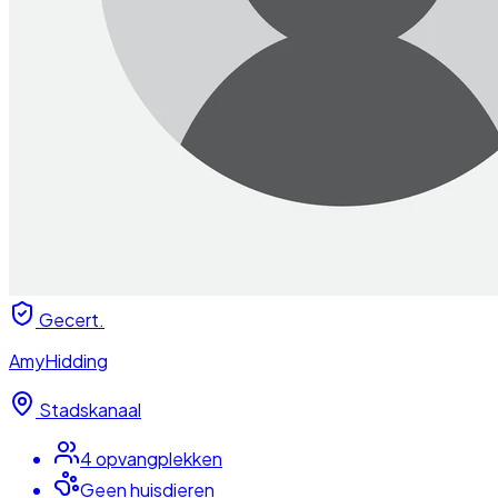
Gecert.
AmyHidding
Stadskanaal
4
opvangplek
ken
Geen huisdieren