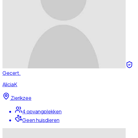
Gecert.
AliciaK
Zierikzee
4
opvangplek
ken
Geen huisdieren