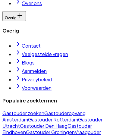
Over ons
Overig
Overig
Contact
Veelgestelde vragen
Blogs
Aanmelden
Privacybeleid
Voorwaarden
Populaire zoektermen
Gastouder zoeken
Gastouderopvang
Amsterdam
Gastouder Rotterdam
Gastouder
Utrecht
Gastouder Den Haag
Gastouder
Eindhoven
Gastouder Groningen
Vraagouder