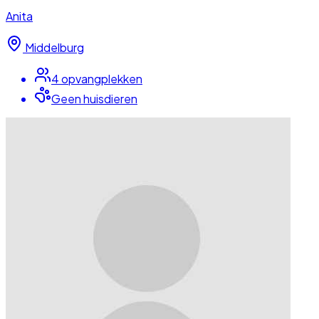
Anita
Middelburg
4
opvangplek
ken
Geen huisdieren