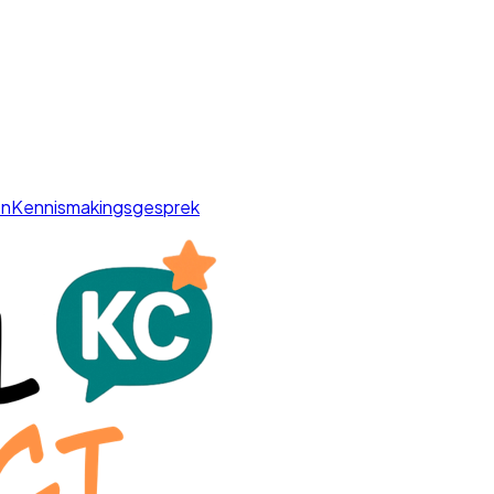
en
Kennismakingsgesprek