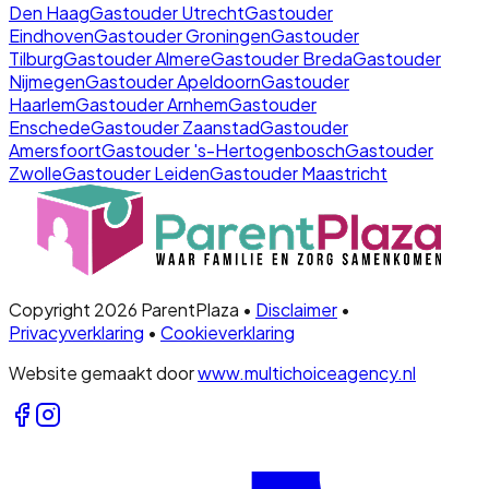
Den Haag
Gastouder
Utrecht
Gastouder
Eindhoven
Gastouder
Groningen
Gastouder
Tilburg
Gastouder
Almere
Gastouder
Breda
Gastouder
Nijmegen
Gastouder
Apeldoorn
Gastouder
Haarlem
Gastouder
Arnhem
Gastouder
Enschede
Gastouder
Zaanstad
Gastouder
Amersfoort
Gastouder
's-Hertogenbosch
Gastouder
Zwolle
Gastouder
Leiden
Gastouder
Maastricht
Copyright 2026 ParentPlaza •
Disclaimer
•
Privacyverklaring
•
Cookieverklaring
Website gemaakt door
www.multichoiceagency.nl