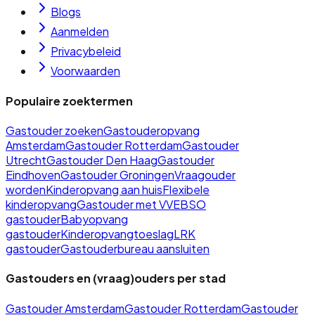
Blogs
Aanmelden
Privacybeleid
Voorwaarden
Populaire zoektermen
Gastouder zoeken
Gastouderopvang
Amsterdam
Gastouder Rotterdam
Gastouder
Utrecht
Gastouder Den Haag
Gastouder
Eindhoven
Gastouder Groningen
Vraagouder
worden
Kinderopvang aan huis
Flexibele
kinderopvang
Gastouder met VVE
BSO
gastouder
Babyopvang
gastouder
Kinderopvangtoeslag
LRK
gastouder
Gastouderbureau aansluiten
Gastouders en (vraag)ouders per stad
Gastouder
Amsterdam
Gastouder
Rotterdam
Gastouder