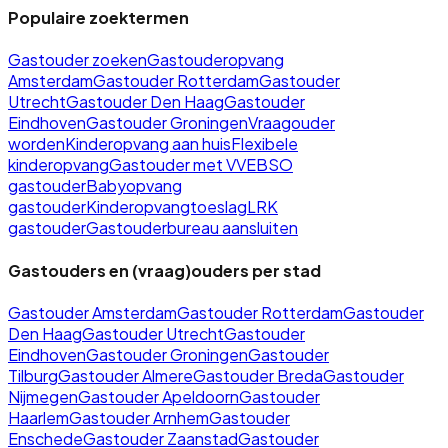
Populaire zoektermen
Gastouder zoeken
Gastouderopvang
Amsterdam
Gastouder Rotterdam
Gastouder
Utrecht
Gastouder Den Haag
Gastouder
Eindhoven
Gastouder Groningen
Vraagouder
worden
Kinderopvang aan huis
Flexibele
kinderopvang
Gastouder met VVE
BSO
gastouder
Babyopvang
gastouder
Kinderopvangtoeslag
LRK
gastouder
Gastouderbureau aansluiten
Gastouders en (vraag)ouders per stad
Gastouder
Amsterdam
Gastouder
Rotterdam
Gastouder
Den Haag
Gastouder
Utrecht
Gastouder
Eindhoven
Gastouder
Groningen
Gastouder
Tilburg
Gastouder
Almere
Gastouder
Breda
Gastouder
Nijmegen
Gastouder
Apeldoorn
Gastouder
Haarlem
Gastouder
Arnhem
Gastouder
Enschede
Gastouder
Zaanstad
Gastouder