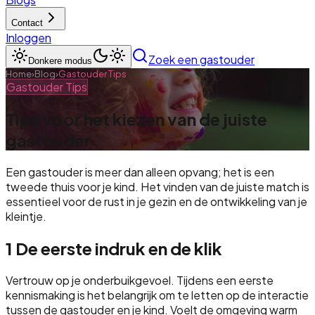
Contact
Inloggen
Zoek een gastouder
Donkere modus
Home
›
Blog
›
Gastouder Tips
Gastouder Tips
Tips voor het kiezen van de juiste
gastouder
Een gastouder is meer dan alleen opvang; het is een
tweede thuis voor je kind. Het vinden van de juiste match is
essentieel voor de rust in je gezin en de ontwikkeling van je
kleintje.
1
De eerste indruk en de klik
Vertrouw op je onderbuikgevoel. Tijdens een eerste
kennismaking is het belangrijk om te letten op de interactie
tussen de gastouder en je kind. Voelt de omgeving warm