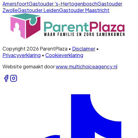
Amersfoort
Gastouder
's-Hertogenbosch
Gastouder
Zwolle
Gastouder
Leiden
Gastouder
Maastricht
Copyright 2026 ParentPlaza •
Disclaimer
•
Privacyverklaring
•
Cookieverklaring
Website gemaakt door
www.multichoiceagency.nl