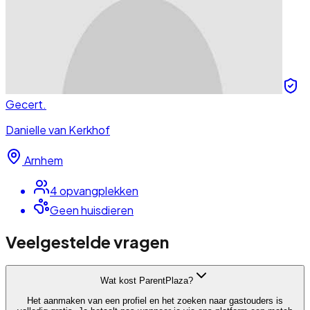
Gecert.
Danielle van Kerkhof
Arnhem
4
opvangplek
ken
Geen huisdieren
Veelgestelde vragen
Wat kost ParentPlaza?
Het aanmaken van een profiel en het zoeken naar gastouders is