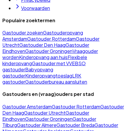
Voorwaarden
Populaire zoektermen
Gastouder zoeken
Gastouderopvang
Amsterdam
Gastouder Rotterdam
Gastouder
Utrecht
Gastouder Den Haag
Gastouder
Eindhoven
Gastouder Groningen
Vraagouder
worden
Kinderopvang aan huis
Flexibele
kinderopvang
Gastouder met VVE
BSO
gastouder
Babyopvang
gastouder
Kinderopvangtoeslag
LRK
gastouder
Gastouderbureau aansluiten
Gastouders en (vraag)ouders per stad
Gastouder
Amsterdam
Gastouder
Rotterdam
Gastouder
Den Haag
Gastouder
Utrecht
Gastouder
Eindhoven
Gastouder
Groningen
Gastouder
Tilburg
Gastouder
Almere
Gastouder
Breda
Gastouder