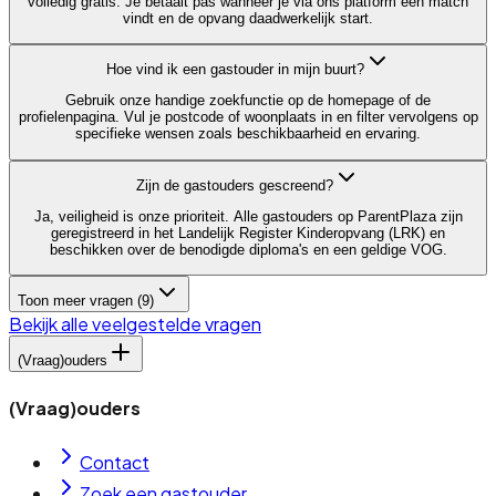
volledig gratis. Je betaalt pas wanneer je via ons platform een match
vindt en de opvang daadwerkelijk start.
Hoe vind ik een gastouder in mijn buurt?
Gebruik onze handige zoekfunctie op de homepage of de
profielenpagina. Vul je postcode of woonplaats in en filter vervolgens op
specifieke wensen zoals beschikbaarheid en ervaring.
Zijn de gastouders gescreend?
Ja, veiligheid is onze prioriteit. Alle gastouders op ParentPlaza zijn
geregistreerd in het Landelijk Register Kinderopvang (LRK) en
beschikken over de benodigde diploma's en een geldige VOG.
Toon meer vragen (
9
)
Bekijk alle veelgestelde vragen
(Vraag)ouders
(Vraag)ouders
Contact
Zoek een gastouder