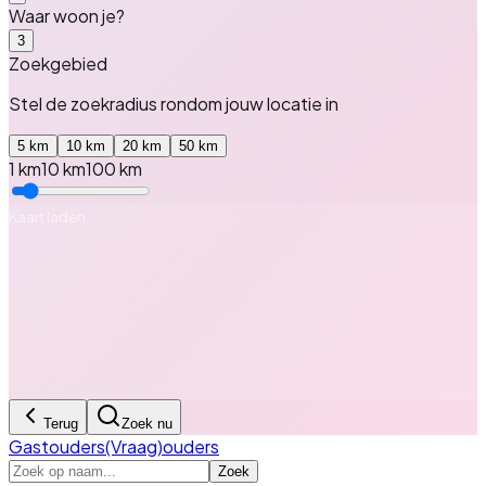
Waar woon je?
3
Zoekgebied
Stel de zoekradius rondom
jouw locatie
in
5
km
10
km
20
km
50
km
1 km
10
km
100 km
Kaart laden…
Terug
Zoek nu
Gastouders
(Vraag)ouders
Zoek