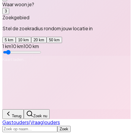
Waar woon je?
3
Zoekgebied
Stel de zoekradius rondom
jouw locatie
in
5
km
10
km
20
km
50
km
1 km
10
km
100 km
Kaart laden…
Terug
Zoek nu
Gastouders
(Vraag)ouders
Zoek