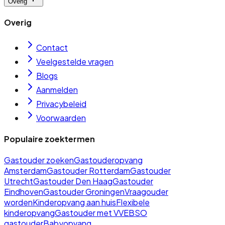
Overig
Overig
Contact
Veelgestelde vragen
Blogs
Aanmelden
Privacybeleid
Voorwaarden
Populaire zoektermen
Gastouder zoeken
Gastouderopvang
Amsterdam
Gastouder Rotterdam
Gastouder
Utrecht
Gastouder Den Haag
Gastouder
Eindhoven
Gastouder Groningen
Vraagouder
worden
Kinderopvang aan huis
Flexibele
kinderopvang
Gastouder met VVE
BSO
gastouder
Babyopvang