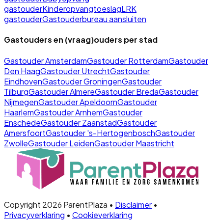
gastouder
Kinderopvangtoeslag
LRK
gastouder
Gastouderbureau aansluiten
Gastouders en (vraag)ouders per stad
Gastouder
Amsterdam
Gastouder
Rotterdam
Gastouder
Den Haag
Gastouder
Utrecht
Gastouder
Eindhoven
Gastouder
Groningen
Gastouder
Tilburg
Gastouder
Almere
Gastouder
Breda
Gastouder
Nijmegen
Gastouder
Apeldoorn
Gastouder
Haarlem
Gastouder
Arnhem
Gastouder
Enschede
Gastouder
Zaanstad
Gastouder
Amersfoort
Gastouder
's-Hertogenbosch
Gastouder
Zwolle
Gastouder
Leiden
Gastouder
Maastricht
Copyright 2026 ParentPlaza •
Disclaimer
•
Privacyverklaring
•
Cookieverklaring