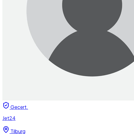
Gecert.
Jet24
Tilburg