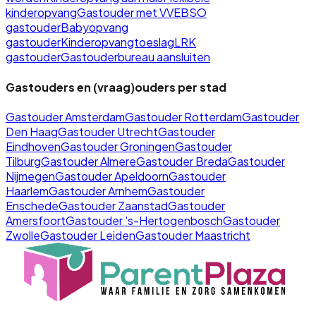
kinderopvang
Gastouder met VVE
BSO
gastouder
Babyopvang
gastouder
Kinderopvangtoeslag
LRK
gastouder
Gastouderbureau aansluiten
Gastouders en (vraag)ouders per stad
Gastouder
Amsterdam
Gastouder
Rotterdam
Gastouder
Den Haag
Gastouder
Utrecht
Gastouder
Eindhoven
Gastouder
Groningen
Gastouder
Tilburg
Gastouder
Almere
Gastouder
Breda
Gastouder
Nijmegen
Gastouder
Apeldoorn
Gastouder
Haarlem
Gastouder
Arnhem
Gastouder
Enschede
Gastouder
Zaanstad
Gastouder
Amersfoort
Gastouder
's-Hertogenbosch
Gastouder
Zwolle
Gastouder
Leiden
Gastouder
Maastricht