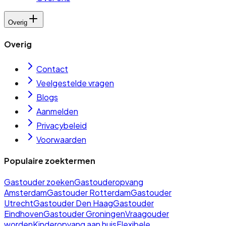
Overig
Overig
Contact
Veelgestelde vragen
Blogs
Aanmelden
Privacybeleid
Voorwaarden
Populaire zoektermen
Gastouder zoeken
Gastouderopvang
Amsterdam
Gastouder Rotterdam
Gastouder
Utrecht
Gastouder Den Haag
Gastouder
Eindhoven
Gastouder Groningen
Vraagouder
worden
Kinderopvang aan huis
Flexibele