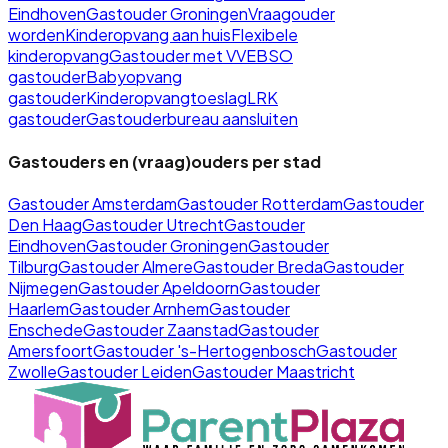
Eindhoven
Gastouder Groningen
Vraagouder
worden
Kinderopvang aan huis
Flexibele
kinderopvang
Gastouder met VVE
BSO
gastouder
Babyopvang
gastouder
Kinderopvangtoeslag
LRK
gastouder
Gastouderbureau aansluiten
Gastouders en (vraag)ouders per stad
Gastouder
Amsterdam
Gastouder
Rotterdam
Gastouder
Den Haag
Gastouder
Utrecht
Gastouder
Eindhoven
Gastouder
Groningen
Gastouder
Tilburg
Gastouder
Almere
Gastouder
Breda
Gastouder
Nijmegen
Gastouder
Apeldoorn
Gastouder
Haarlem
Gastouder
Arnhem
Gastouder
Enschede
Gastouder
Zaanstad
Gastouder
Amersfoort
Gastouder
's-Hertogenbosch
Gastouder
Zwolle
Gastouder
Leiden
Gastouder
Maastricht