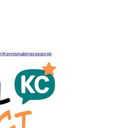
en
Kennismakingsgesprek