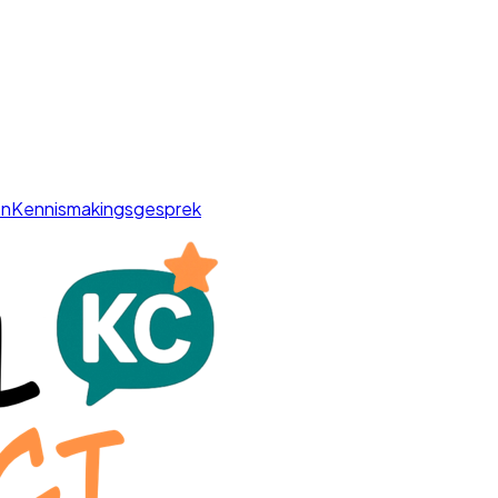
en
Kennismakingsgesprek