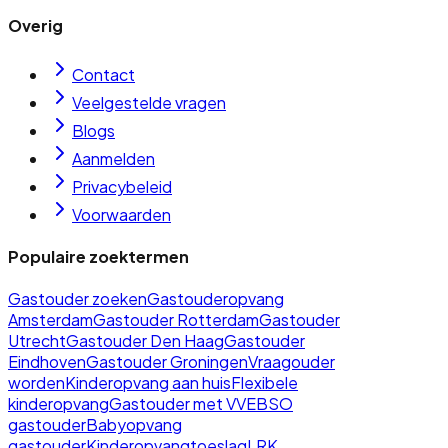
Overig
Contact
Veelgestelde vragen
Blogs
Aanmelden
Privacybeleid
Voorwaarden
Populaire zoektermen
Gastouder zoeken
Gastouderopvang
Amsterdam
Gastouder Rotterdam
Gastouder
Utrecht
Gastouder Den Haag
Gastouder
Eindhoven
Gastouder Groningen
Vraagouder
worden
Kinderopvang aan huis
Flexibele
kinderopvang
Gastouder met VVE
BSO
gastouder
Babyopvang
gastouder
Kinderopvangtoeslag
LRK