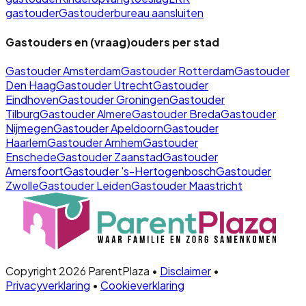
gastouder
Gastouderbureau aansluiten
Gastouders en (vraag)ouders per stad
Gastouder
Amsterdam
Gastouder
Rotterdam
Gastouder
Den Haag
Gastouder
Utrecht
Gastouder
Eindhoven
Gastouder
Groningen
Gastouder
Tilburg
Gastouder
Almere
Gastouder
Breda
Gastouder
Nijmegen
Gastouder
Apeldoorn
Gastouder
Haarlem
Gastouder
Arnhem
Gastouder
Enschede
Gastouder
Zaanstad
Gastouder
Amersfoort
Gastouder
's-Hertogenbosch
Gastouder
Zwolle
Gastouder
Leiden
Gastouder
Maastricht
Copyright 2026 ParentPlaza •
Disclaimer
•
Privacyverklaring
•
Cookieverklaring