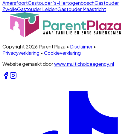
Amersfoort
Gastouder
's-Hertogenbosch
Gastouder
Zwolle
Gastouder
Leiden
Gastouder
Maastricht
Copyright 2026 ParentPlaza •
Disclaimer
•
Privacyverklaring
•
Cookieverklaring
Website gemaakt door
www.multichoiceagency.nl