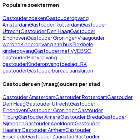
Populaire zoektermen
Gastouder zoeken
Gastouderopvang
Amsterdam
Gastouder Rotterdam
Gastouder
Utrecht
Gastouder Den Haag
Gastouder
Eindhoven
Gastouder Groningen
Vraagouder
worden
Kinderopvang aan huis
Flexibele
kinderopvang
Gastouder met VVE
BSO
gastouder
Babyopvang
gastouder
Kinderopvangtoeslag
LRK
gastouder
Gastouderbureau aansluiten
Gastouders en (vraag)ouders per stad
Gastouder
Amsterdam
Gastouder
Rotterdam
Gastouder
Den Haag
Gastouder
Utrecht
Gastouder
Eindhoven
Gastouder
Groningen
Gastouder
Tilburg
Gastouder
Almere
Gastouder
Breda
Gastouder
Nijmegen
Gastouder
Apeldoorn
Gastouder
Haarlem
Gastouder
Arnhem
Gastouder
Enschede
Gastouder
Zaanstad
Gastouder