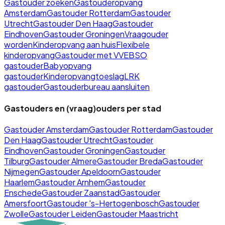
Gastouder zoeken
Gastouderopvang
Amsterdam
Gastouder Rotterdam
Gastouder
Utrecht
Gastouder Den Haag
Gastouder
Eindhoven
Gastouder Groningen
Vraagouder
worden
Kinderopvang aan huis
Flexibele
kinderopvang
Gastouder met VVE
BSO
gastouder
Babyopvang
gastouder
Kinderopvangtoeslag
LRK
gastouder
Gastouderbureau aansluiten
Gastouders en (vraag)ouders per stad
Gastouder
Amsterdam
Gastouder
Rotterdam
Gastouder
Den Haag
Gastouder
Utrecht
Gastouder
Eindhoven
Gastouder
Groningen
Gastouder
Tilburg
Gastouder
Almere
Gastouder
Breda
Gastouder
Nijmegen
Gastouder
Apeldoorn
Gastouder
Haarlem
Gastouder
Arnhem
Gastouder
Enschede
Gastouder
Zaanstad
Gastouder
Amersfoort
Gastouder
's-Hertogenbosch
Gastouder
Zwolle
Gastouder
Leiden
Gastouder
Maastricht